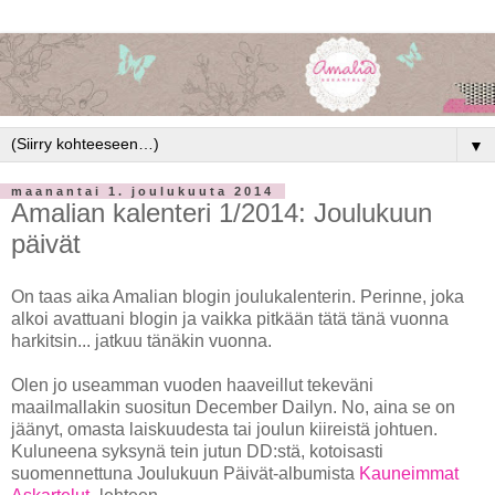
▼
maanantai 1. joulukuuta 2014
Amalian kalenteri 1/2014: Joulukuun
päivät
On taas aika Amalian blogin joulukalenterin. Perinne, joka
alkoi avattuani blogin ja vaikka pitkään tätä tänä vuonna
harkitsin... jatkuu tänäkin vuonna.
Olen jo useamman vuoden haaveillut tekeväni
maailmallakin suositun December Dailyn. No, aina se on
jäänyt, omasta laiskuudesta tai joulun kiireistä johtuen.
Kuluneena syksynä tein jutun DD:stä, kotoisasti
suomennettuna Joulukuun Päivät-albumista
Kauneimmat